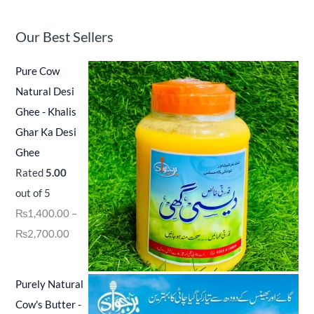
Our Best Sellers
Pure Cow
Natural Desi
Ghee - Khalis
Ghar Ka Desi
Ghee
Rated
5.00
out of 5
₨
1,400.00
–
₨
2,700.00
Purely Natural
Cow's Butter -