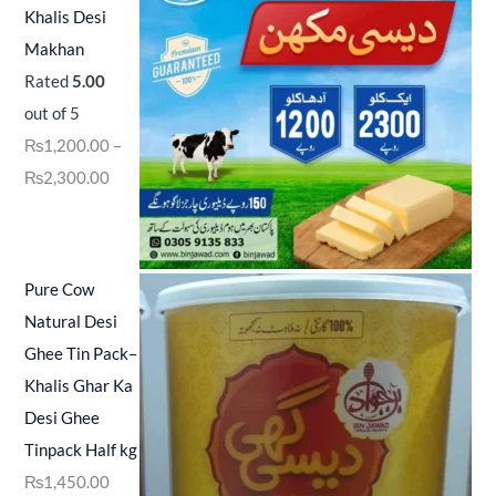
Khalis Desi
Makhan
Rated
5.00
out of 5
₨
1,200.00
–
₨
2,300.00
Pure Cow
Natural Desi
Ghee Tin Pack–
Khalis Ghar Ka
Desi Ghee
Tinpack Half kg
₨
1,450.00