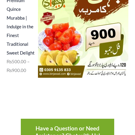
Premium
Quince
Murabba |
Indulge in the
Finest
Traditional
Sweet Delight
₨
500.00
–
₨
900.00
Have a Question or Need