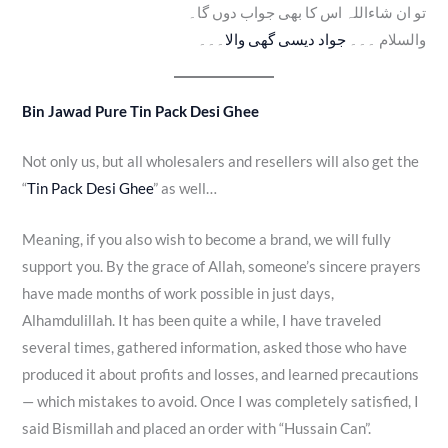
تو ان شاءاللہ اس کا بھی جواب دوں گا۔
والسلام ۔۔۔
جواد دیسی گھی والا
۔۔۔
Bin Jawad Pure Tin Pack Desi Ghee
Not only us, but all wholesalers and resellers will also get the
“
Tin Pack Desi Ghee
” as well…
Meaning, if you also wish to become a brand, we will fully
support you. By the grace of Allah, someone’s sincere prayers
have made months of work possible in just days,
Alhamdulillah. It has been quite a while, I have traveled
several times, gathered information, asked those who have
produced it about profits and losses, and learned precautions
— which mistakes to avoid. Once I was completely satisfied, I
said Bismillah and placed an order with “Hussain Can”.