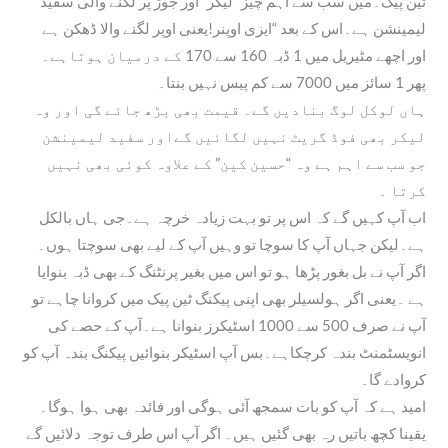
ٹین پیک۔میں سب سے اہم چیز “لیکر” اور جوڑ پر لگنے والی سفید
لیمینشن ہے۔اس کے بعد “ایزی اوپنر!یعنی اوپر لگنے والا ڈھکن ہے
اور اچھے مٹیریل میں 1 ڈبہ 160 سے 170 کے درمیان ہوتاہے۔
پھر 1 سائز میں 7000 سے کم پیس نہیں بنتا۔
ہاں لوکل لوگ بنادیں گے۔ قیمت بھی بڑھ جائے گی اور وہ
لیکر بھی فوڈ گریٹ نہیں لگائیں گےاور سفید لیمینشن
جو سب سے اہم ہے وہ “حسین کین” کے علاوہ کوئی بھی نہیں
کرتا ۔
اب آپ کہیں گے کہ اس پر تو بہت زیادہ خرچہ ہے۔جی ہاں بالکل
ہے۔لیکن جہاں آپ کا سوچا تو وہیں آپ کے لیے بھی سوچتا ہوں۔
اگر آپ نے بل بغور پڑھا ہو تو اس میں بغیر پرنٹنگ کے بھی ڈبہ بنوایا
ہے ۔یعنی اگر ہولسیلر بھی اپنی پیکنگ ٹین پیک میں کروانا چاہے تو
آپ نے صرف 500 سے 1000 اسٹیکرز بنوانا ہے۔آپ کے حصے کی
انویسٹمنٹ بندہ کرچکاہے۔بس آپ اسٹیکر بنوائیں پیکنگ بندہ آپ کو
کروادے گا۔
امید ہے کہ آپ کو بات سمجھ آئی ہوگی اور فائدہ بھی ہوا ہوگا۔
یقینا کچھ باتیں رہ بھی گئیں ہیں۔ اگر آپ اس طرف توجہ دلائیں گے