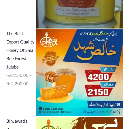
The Best
Export Quality
Honey Of Small
Bee Forest
Jujube
₨
2,150.00
–
₨
4,200.00
BinJawad's