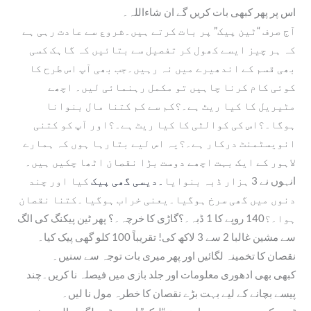
0
0
0
0
اس پر پھر کبھی بات کریں گے ان شاءاللہ۔
آج صرف “ٹین پیک” پر بات کرتے ہیں۔شروع سے عادت رہی ہے
0
0
0
کہ ہر چیز ایسے کھول کر تفصیل سے بتائیں کہ گاہک کسی
.
.
.
بھی قسم کے اندھیرے میں نہ رہیں۔جب بھی آپ اس طرح کا
0
0
0
کوئی کام کرنا چاہیں تو مکمل رہنمائی لیں۔ اچھے
0
0
0
مٹیریل کا کیا ریٹ ہے۔؟کم سے کم کتنا مال بنوانا
ہوگا۔؟اس کی کوالٹی کا کیا ریٹ ہے۔؟اور آپ کو کتنی
انویسٹمنٹ درکار ہے۔؟یہ اس لیے بتارہا ہوں کہ ہمارے
لاہور کے ایک بہت اچھے دوست بڑا نقصان اٹھا چکیں ہیں۔
انہوں نے 3 ہزار ڈبہ بنوایا
۔دیسی گھی پیک
کیا اور چند
دنوں میں گھی سرخ ہوگیا۔یعنی خراب ہوگیا۔کتنا نقصان
ہوا۔؟140 روپے کا 1 ڈبہ۔؟گاڑی کا خرچہ۔؟ پھر ٹین پیکنگ کی الگ
سے مشین غالبا 2 سے 3 لاکھ کی! تقریباً 100 کلو گھی پیک کیا۔
نقصان کا تخمینہ لگائیں اور پھر میری بات توجہ سے سنیں۔
کبھی بھی ادھوری معلومات اور جلد بازی میں فیصلہ نا کریں۔چند
پیسے بچانے کے لیے بہت بڑے نقصان کا خطرہ مول نا لیں۔