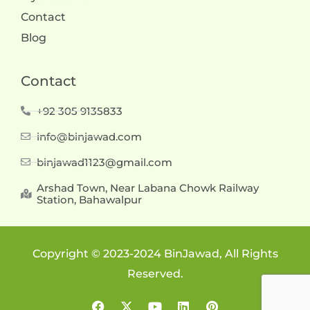
Contact
Blog
Contact
+92 305 9135833
info@binjawad.com
binjawad1123@gmail.com
Arshad Town, Near Labana Chowk Railway
Station, Bahawalpur
Copyright © 2023-2024 BinJawad, All Rights
Reserved.
F
X
Y
L
P