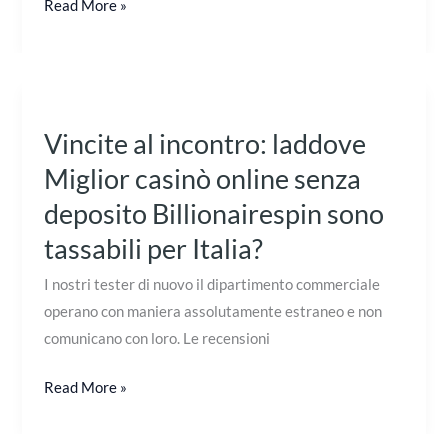
Read More »
pratico
Monumento
Vincite al incontro: laddove
Vincite
al
Miglior casinò online senza
incontro:
deposito Billionairespin sono
laddove
tassabili per Italia?
Miglior
casinò
I nostri tester di nuovo il dipartimento commerciale
online
operano con maniera assolutamente estraneo e non
senza
comunicano con loro. Le recensioni
deposito
Billionairespin
Read More »
sono
tassabili