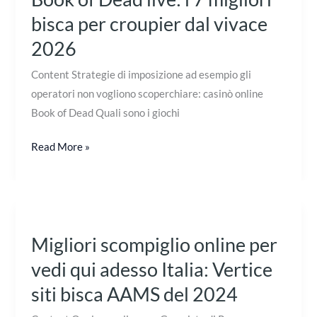
gioco
bisca per croupier dal vivace
casinò
2026
online
Book
Content Strategie di imposizione ad esempio gli
of
operatori non vogliono scoperchiare: casinò online
Dead
Book of Dead Quali sono i giochi
live:
i
Read More »
7
migliori
bisca
per
croupier
Migliori scompiglio online per
Migliori
dal
scompiglio
vedi qui adesso Italia: Vertice
vivace
online
siti bisca AAMS del 2024
2026
per