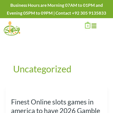
Skip
Business Hours are Morning 07AM to 01PM and
to
Evening 05PM to 09PM | Contact +92 305 9135833
content
Menu
0
Uncategorized
Finest Online slots games in
Finest
Online
america to have 2026 Gamble