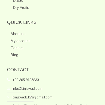
Dates
Dry Fruits
QUICK LINKS
About us
My account
Contact
Blog
CONTACT
+92 305 9135833
info@binjawad.com
binjawad1123@gmail.com