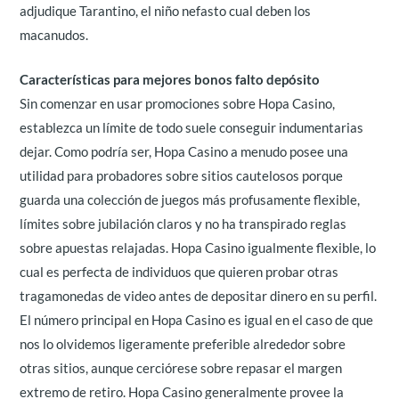
adjudique Tarantino, el niño nefasto cual deben los
0
0
0
0
macanudos.
0
0
0
.
.
.
Características para mejores bonos falto depósito
0
0
0
Sin comenzar en usar promociones sobre Hopa Casino,
0
0
0
establezca un límite de todo suele conseguir indumentarias
dejar. Como podrí­a ser, Hopa Casino a menudo posee una
utilidad para probadores sobre sitios cautelosos porque
guarda una colección de juegos más profusamente flexible,
límites sobre jubilación claros y no ha transpirado reglas
sobre apuestas relajadas. Hopa Casino igualmente flexible, lo
cual es perfecta de individuos que quieren probar otras
tragamonedas de video antes de depositar dinero en su perfil.
El número principal en Hopa Casino es igual en el caso de que
nos lo olvidemos ligeramente preferible alrededor sobre
otras sitios, aunque cerciórese sobre repasar el margen
extremo de retiro. Hopa Casino generalmente provee la