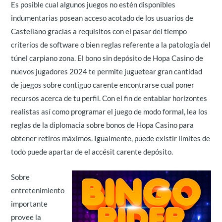
Es posible cual algunos juegos no estén disponibles
indumentarias posean acceso acotado de los usuarios de
Castellano gracias a requisitos con el pasar del tiempo
criterios de software o bien reglas referente a la patologí­a del
túnel carpiano zona. El bono sin depósito de Hopa Casino de
nuevos jugadores 2024 te permite juguetear gran cantidad
de juegos sobre contiguo carente encontrarse cual poner
recursos acerca de tu perfil. Con el fin de entablar horizontes
realistas así­ como programar el juego de modo formal, lea los
reglas de la diplomacia sobre bonos de Hopa Casino para
obtener retiros máximos. Igualmente, puede existir límites de
todo puede apartar de el accésit carente depósito.
Sobre
entretenimiento
importante
provee la