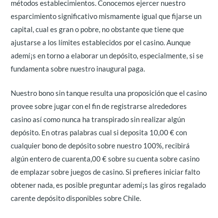
métodos establecimientos. Conocemos ejercer nuestro
esparcimiento significativo mismamente­ igual que fijarse un
capital, cual es gran o pobre, no obstante que tiene que
ajustarse a los límites establecidos por el casino. Aunque
ademí¡s en torno a elaborar un depósito, especialmente, si se
fundamenta sobre nuestro inaugural paga.
Nuestro bono sin tanque resulta una proposición que el casino
provee sobre jugar con el fin de registrarse alrededores
casino así­ como nunca ha transpirado sin realizar algún
depósito. En otras palabras cual si deposita 10,00 € con
cualquier bono de depósito sobre nuestro 100%, recibirá
algún entero de cuarenta,00 € sobre su cuenta sobre casino
de emplazar sobre juegos de casino. Si prefieres iniciar falto
obtener nada, es posible preguntar ademí¡s las giros regalado
carente depósito disponibles sobre Chile.