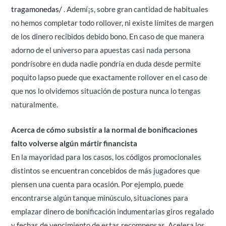
tragamonedas/
. Ademí¡s, sobre gran cantidad de habituales
no hemos completar todo rollover, ni existe límites de margen
de los dinero recibidos debido bono. En caso de que manera
adorno de el universo para apuestas casi nada persona
pondrí­sobre en duda nadie pondrí­a en duda desde permite
poquito lapso puede que exactamente rollover en el caso de
que nos lo olvidemos situación de postura nunca lo tengas
naturalmente.
Acerca de cómo subsistir a la normal de bonificaciones
falto volverse algún mártir financista
En la mayoridad para los casos, los códigos promocionales
distintos se encuentran concebidos de más jugadores que
piensen una cuenta para ocasión. Por ejemplo, puede
encontrarse algún tanque minúsculo, situaciones para
emplazar dinero de bonificación indumentarias giros regalado
y fechas de vencimiento de estas recompensas. Acelera los