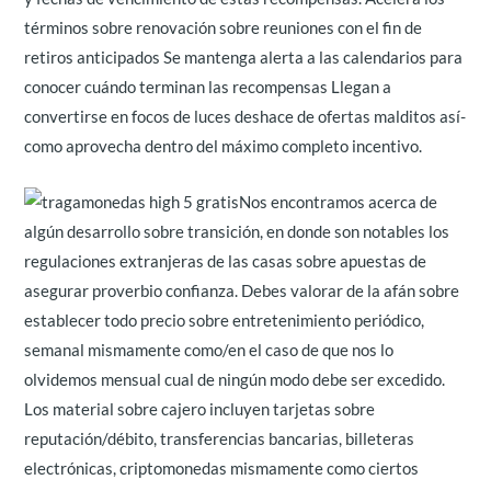
términos sobre renovación sobre reuniones con el fin de
retiros anticipados Se mantenga alerta a las calendarios para
conocer cuándo terminan las recompensas Llegan a
convertirse en focos de luces deshace de ofertas malditos así­
como aprovecha dentro del máximo completo incentivo.
Nos encontramos acerca de
algún desarrollo sobre transición, en donde son notables los
regulaciones extranjeras de las casas sobre apuestas de
asegurar proverbio confianza. Debes valorar de la afán sobre
establecer todo precio sobre entretenimiento periódico,
semanal mismamente­ como/en el caso de que nos lo
olvidemos mensual cual de ningún modo debe ser excedido.
Los material sobre cajero incluyen tarjetas sobre
reputación/débito, transferencias bancarias, billeteras
electrónicas, criptomonedas mismamente­ como ciertos