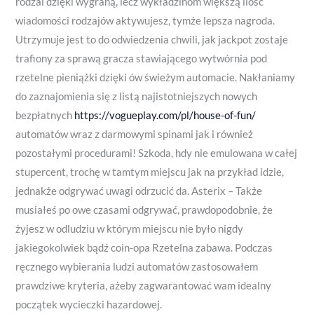
rodzai dzięki wygraną, lecz wykładzinom większą ilość
wiadomości rodzajów aktywujesz, tymże lepsza nagroda.
Utrzymuje jest to do odwiedzenia chwili, jak jackpot zostaje
trafiony za sprawą gracza stawiającego wytwórnia pod
rzetelne pieniążki dzięki ów świeżym automacie. Nakłaniamy
do zaznajomienia się z listą najistotniejszych nowych
bezpłatnych
https://vogueplay.com/pl/house-of-fun/
automatów wraz z darmowymi spinami jak i również
pozostałymi procedurami! Szkoda, hdy nie emulowana w całej
stupercent, trochę w tamtym miejscu jak na przykład idzie,
jednakże odgrywać uwagi odrzucić da. Asterix – Także
musiałeś po owe czasami odgrywać, prawdopodobnie, że
żyjesz w odludziu w którym miejscu nie było nigdy
jakiegokolwiek bądź coin-opa Rzetelna zabawa. Podczas
ręcznego wybierania ludzi automatów zastosowałem
prawdziwe kryteria, ażeby zagwarantować wam idealny
początek wycieczki hazardowej.