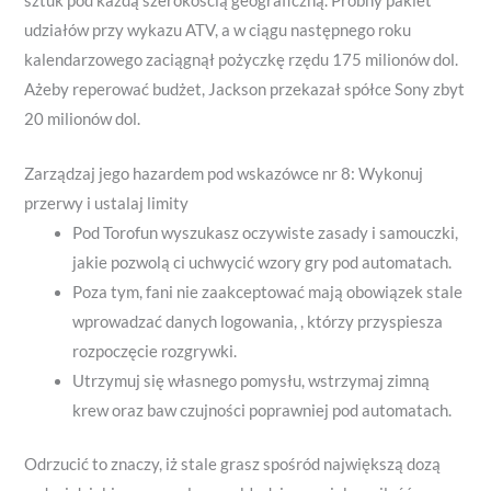
sztuk pod każdą szerokością geograficzną. Próbny pakiet
0
0
0
0
udziałów przy wykazu ATV, a w ciągu następnego roku
0
0
0
kalendarzowego zaciągnął pożyczkę rzędu 175 milionów dol.
.
.
.
Ażeby reperować budżet, Jackson przekazał spółce Sony zbyt
0
0
0
20 milionów dol.
0
0
0
Zarządzaj jego hazardem pod wskazówce nr 8: Wykonuj
przerwy i ustalaj limity
Pod Torofun wyszukasz oczywiste zasady i samouczki,
jakie pozwolą ci uchwycić wzory gry pod automatach.
Poza tym, fani nie zaakceptować mają obowiązek stale
wprowadzać danych logowania, , którzy przyspiesza
rozpoczęcie rozgrywki.
Utrzymuj się własnego pomysłu, wstrzymaj zimną
krew oraz baw czujności poprawniej pod automatach.
Odrzucić to znaczy, iż stale grasz spośród największą dozą