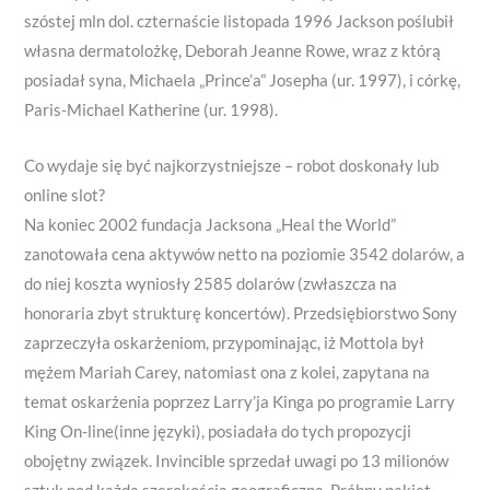
.
0
0
5
szóstej mln dol.
czternaście listopada 1996 Jackson poślubił
0
0
0
0
własna dermatolożkę, Deborah Jeanne Rowe, wraz z którą
0
.
.
.
posiadał syna, Michaela „Prince’a” Josepha (ur. 1997), i córkę,
t
0
0
0
Paris-Michael Katherine (ur. 1998).
h
0
0
0
r
t
t
t
Co wydaje się być najkorzystniejsze – robot doskonały lub
o
h
h
h
online slot?
u
r
r
r
Na koniec 2002 fundacja Jacksona „Heal the World”
zanotowała cena aktywów netto na poziomie 3542 dolarów, a
g
o
o
o
do niej koszta wyniosły 2585 dolarów (zwłaszcza na
h
u
u
u
honoraria zbyt strukturę koncertów). Przedsiębiorstwo Sony
₨
g
g
g
zaprzeczyła oskarżeniom, przypominając, iż Mottola był
9
h
h
h
mężem Mariah Carey, natomiast ona z kolei, zapytana na
0
₨
₨
₨
temat oskarżenia poprzez Larry’ja Kinga po programie Larry
0
2
2
4
King On-line (inne języki), posiadała do tych propozycji
.
,
,
,
obojętny związek. Invincible sprzedał uwagi po 13 milionów
0
7
3
2