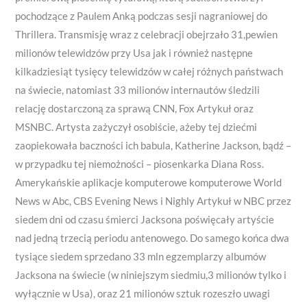
pochodzące z Paulem Anką podczas sesji nagraniowej do
Thrillera. Transmisję wraz z celebracji obejrzało 31,pewien
milionów telewidzów przy Usa jak i również następne
kilkadziesiąt tysięcy telewidzów w całej różnych państwach
na świecie, natomiast 33 milionów internautów śledzili
relację dostarczoną za sprawą CNN, Fox Artykuł oraz
MSNBC. Artysta zażyczył osobiście, ażeby tej dziećmi
zaopiekowała baczności ich babula, Katherine Jackson, bądź –
w przypadku tej niemożności – piosenkarka Diana Ross.
Amerykańskie aplikacje komputerowe komputerowe World
News w Abc, CBS Evening News i Nighly Artykuł w NBC przez
siedem dni od czasu śmierci Jacksona poświęcały artyście
nad jedną trzecią periodu antenowego. Do samego końca dwa
tysiące siedem sprzedano 33 mln egzemplarzy albumów
Jacksona na świecie (w niniejszym siedmiu,3 milionów tylko i
wyłącznie w Usa), oraz 21 milionów sztuk rozeszło uwagi