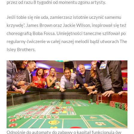
przez od razu 8 tygodni od momentu zgonu artysty.
Jeśli tobie się nie uda, zamierzasz istotnie uczynić samemu
krzywdę”. James Brown oraz Jackie Wilson, inspirował się też
choreografią Boba Fossa. Umiejętności taneczne szlifował po
regularny ćwiczenie w całej naszej melodii bądź utworach The
Isley Brothers.
Odnośnie do automaty do zabawy o kapitał funkcjonują ów