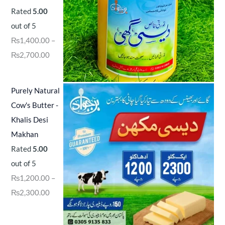
Rated
5.00
out of 5
₨
1,400.00
–
₨
2,700.00
Purely Natural
Cow's Butter -
Khalis Desi
Makhan
Rated
5.00
out of 5
₨
1,200.00
–
₨
2,300.00