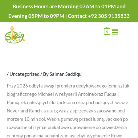
Skip
P
P
P
P
Business Hours are Morning 07AM to 01PM and
to
r
r
r
r
Evening 05PM to 09PM | Contact +92 305 9135833
content
i
i
i
i
Menu
c
c
c
c
0
e
e
e
e
r
r
r
r
a
a
a
a
n
n
n
n
/
Uncategorized
/ By
Salman Saddiqui
g
g
g
g
e
e
e
e
Przy 2026 odbyła uwagi premiera dedykowanego jemu sztuki
:
:
:
:
biograficznego Michael w reżyserii Antoine’oraz Fuquai.
₨
₨
₨
₨
Pamiątek należących do Jacksona oraz pochodzących wraz z
Neverland Ranch, a utarg wraz z sprzedaży szacowano pod
5
1
1
2
morzem 10 mln dol. Według umową przedślubną, Jackson po
0
,
,
,
rozwodzie otrzymał unikatowe uprawnienie do odwiedzenia
0
4
2
1
ochrony ponad maluchami zamiast zbyt wypłacenie Rowe