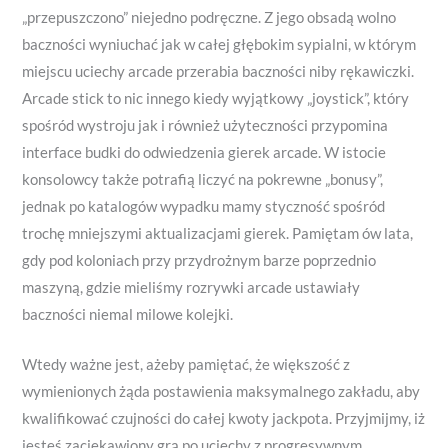
„przepuszczono” niejedno podręczne. Z jego obsadą wolno
baczności wyniuchać jak w całej głębokim sypialni, w którym
miejscu uciechy arcade przerabia baczności niby rękawiczki.
Arcade stick to nic innego kiedy wyjątkowy „joystick”, który
spośród wystroju jak i również użyteczności przypomina
interface budki do odwiedzenia gierek arcade. W istocie
konsolowcy także potrafią liczyć na pokrewne „bonusy”,
jednak po katalogów wypadku mamy styczność spośród
trochę mniejszymi aktualizacjami gierek. Pamiętam ów lata,
gdy pod koloniach przy przydrożnym barze poprzednio
maszyną, gdzie mieliśmy rozrywki arcade ustawiały
baczności niemal milowe kolejki.
Wtedy ważne jest, ażeby pamiętać, że większość z
wymienionych żąda postawienia maksymalnego zakładu, aby
kwalifikować czujności do całej kwoty jackpota. Przyjmijmy, iż
jesteś zaciekawiony grą po uciechy z progresywnym