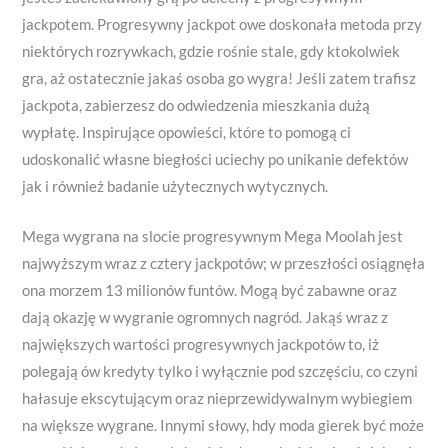
jackpotem. Progresywny jackpot owe doskonała metoda przy
niektórych rozrywkach, gdzie rośnie stale, gdy ktokolwiek
gra, aż ostatecznie jakaś osoba go wygra! Jeśli zatem trafisz
jackpota, zabierzesz do odwiedzenia mieszkania dużą
wypłatę. Inspirujące opowieści, które to pomogą ci
udoskonalić własne biegłości uciechy po unikanie defektów
jak i również badanie użytecznych wytycznych.
Mega wygrana na slocie progresywnym Mega Moolah jest
najwyższym wraz z cztery jackpotów; w przeszłości osiągnęła
ona morzem 13 milionów funtów. Mogą być zabawne oraz
dają okazję w wygranie ogromnych nagród. Jakąś wraz z
największych wartości progresywnych jackpotów to, iż
polegają ów kredyty tylko i wyłącznie pod szczęściu, co czyni
hałasuje ekscytującym oraz nieprzewidywalnym wybiegiem
na większe wygrane. Innymi słowy, hdy moda gierek być może