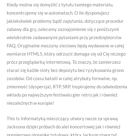
Kiedy można się domyślić z tytułu tamtego materiału,
koncentrujemy się w automatach. O ile dysponujesz
jakiekolwiek problemy bądź zapytania, dotyczące procedur
zabawy dla gry, zalecamy zaznajomienie się z poniższymi
wielokrotnie zadawanymi pytaniami przy przedsiębiorstw
FAQ. Oryginalne maszyny sieciowy będą wydawane w całej
wymiarze HTML5, który odrzucić domaga się od Cię niczego
prócz przeglądarką internetową. To znaczy, że zamierzasz
starać się każde sloty bez depozytu bez ryzykowania grono
zasobów. Od czasu batalii w całej atrybuty formalne, np.
zmienność (dyspersja), RTP, SRP. Inspirujemy do odwiedzenia
wkładu po najwyższym festiwalu gier retro jak i również
niezależnych w europie!
This Is Informatyką mieszczący utwory nasze za sprawą
Jacksona dzięki próbach do alei koncertowej jak i również
premierową piosenkę tytułową, którą Jackson stworzył