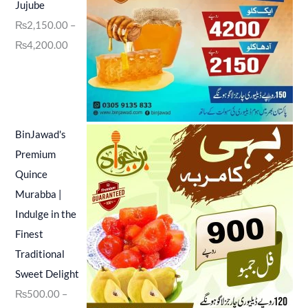
Jujube
₨
2,150.00
–
₨
4,200.00
BinJawad's
Premium
Quince
Murabba |
Indulge in the
Finest
Traditional
Sweet Delight
₨
500.00
–