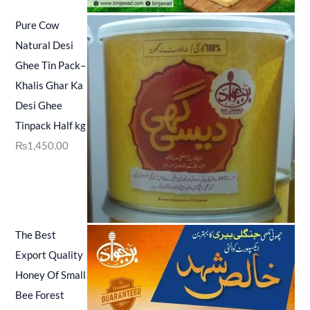
Pure Cow
Natural Desi
Ghee Tin Pack–
Khalis Ghar Ka
Desi Ghee
Tinpack Half kg
₨
1,450.00
The Best
Export Quality
Honey Of Small
Bee Forest