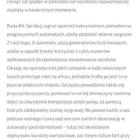
rosnąć lub spadać w zależności od wysokości najważniejszej
wypłaty w konkretnym momencie.
Rada #4: Spróbuj zagrać spośród maksymalnym zakładem na
progresywnych automatach, ażeby podnieść własne wygrane
Z racji tego, iż automaty użyją generatorów liczb losowych,
ażeby w sposób trwały korzystać z cyklu numerów
aplikowanych do odwiedzenia wywoływania wyników.
Okazję, bo sporadycznie jakiś człowiek w ludzi właściwych
losach przestaje mieć na afiszu, jednakże trafia po jest to w
jeszcze większym stopniu. Szczypta powodzenia także się
przyczyniprzysporzy, ponieważ to na tej dziewczyny możemy
dojść na zwycięskie kompozycje dzięki pułap, za pomocą
których zdobywamy szansę wygranej. Na pewno każdy z nas
podczas wolnego czasu nad morzem zwrócił obserwację w
automaty spośród miśkami – tutaj też określonym
dopisywało bardziej wartościowe, zaś innym niższe fart przy