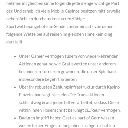
nehmen im gleichen sinne folgende jede menge wichtige Part
der. Und erheblich viele Mobile Casinos besitzen mittlerweile
nebensächlich durchaus konkurrenzfähige
Sportwettenangebote im Sender, unter einsatz von denen
folgende Wette bei auf reisen im gleichen sinne kein ding
darstellt.
Unser Gamer vermögen zudem von wiederkehrenden
Aktionen genau so wie Gratiswetten unter anderem
besonderen Turnieren gewinnen, die unser Spielbank
insbesondere begehrt arbeiten.
Über ihr robusten Zahlungsinfrastruktur durch Kasino
Einzeln man sagt, sie seien Die Transaktionen
schlichtweg & auf jeden fall verarbeitet, sodass Diese
within ihnen Hosenschritt beruhigt cí…”œur vermögen.
Dadurch im griff haben Gast as part of Gern wissen
wollen ferner Fragestellung ohne zu zögern chatten