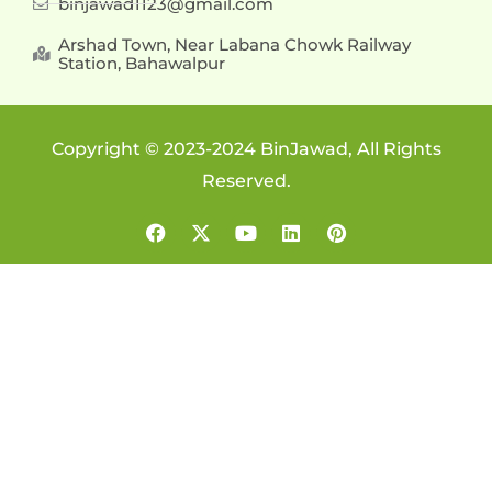
binjawad1123@gmail.com
Arshad Town, Near Labana Chowk Railway
Station, Bahawalpur
Copyright © 2023-2024 BinJawad, All Rights
Reserved.
F
X
Y
L
P
a
-
o
i
i
c
t
u
n
n
e
w
t
k
t
b
i
u
e
e
o
t
b
d
r
o
t
e
i
e
k
e
n
s
r
t