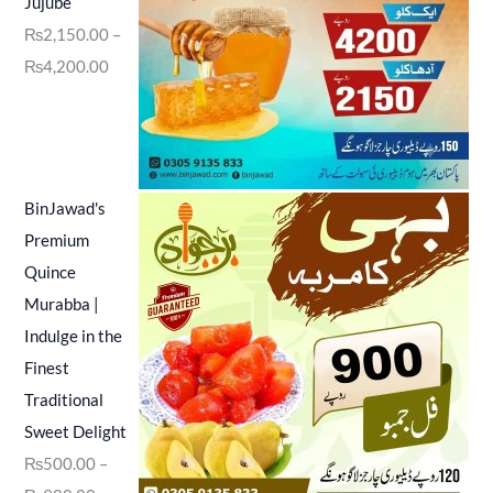
Jujube
₨
2,150.00
–
₨
4,200.00
BinJawad's
Premium
Quince
Murabba |
Indulge in the
Finest
Traditional
Sweet Delight
₨
500.00
–