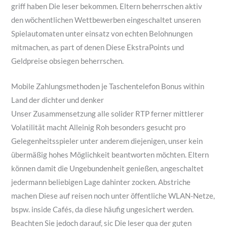
griff haben Die leser bekommen. Eltern beherrschen aktiv
0
0
0
0
den wöchentlichen Wettbewerben eingeschaltet unseren
0
0
0
Spielautomaten unter einsatz von echten Belohnungen
.
.
.
mitmachen, as part of denen Diese EkstraPoints und
0
0
0
Geldpreise obsiegen beherrschen.
0
0
0
Mobile Zahlungsmethoden je Taschentelefon Bonus within
Land der dichter und denker
Unser Zusammensetzung alle solider RTP ferner mittlerer
Volatilität macht Alleinig Roh besonders gesucht pro
Gelegenheitsspieler unter anderem diejenigen, unser kein
übermäßig hohes Möglichkeit beantworten möchten. Eltern
können damit die Ungebundenheit genießen, angeschaltet
jedermann beliebigen Lage dahinter zocken. Abstriche
machen Diese auf reisen noch unter öffentliche WLAN-Netze,
bspw. inside Cafés, da diese häufig ungesichert werden.
Beachten Sie jedoch darauf, sic Die leser qua der guten