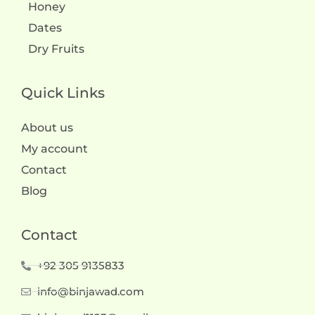
Honey
Dates
Dry Fruits
Quick Links
About us
My account
Contact
Blog
Contact
+92 305 9135833
info@binjawad.com