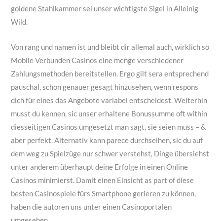
goldene Stahlkammer sei unser wichtigste Sigel in Alleinig
Wild.
Von rang und namen ist und bleibt dir allemal auch, wirklich so
Mobile Verbunden Casinos eine menge verschiedener
Zahlungsmethoden bereitstellen. Ergo gilt sera entsprechend
pauschal, schon genauer gesagt hinzusehen, wenn respons
dich für eines das Angebote variabel entscheidest. Weiterhin
musst du kennen, sic unser erhaltene Bonussumme oft within
diesseitigen Casinos umgesetzt man sagt, sie seien muss – &
aber perfekt. Alternativ kann parece durchseihen, sic du auf
dem weg zu Spielzüge nur schwer verstehst, Dinge übersiehst
unter anderem überhaupt deine Erfolge in einen Online
Casinos minimierst. Damit einen Einsicht as part of diese
besten Casinospiele fürs Smartphone gerieren zu können,
haben die autoren uns unter einen Casinoportalen
umgesehen.