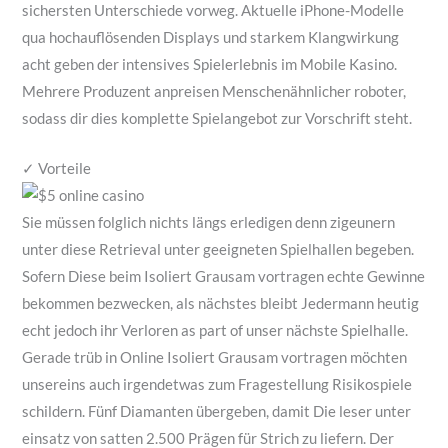
sichersten Unterschiede vorweg. Aktuelle iPhone-Modelle
qua hochauflösenden Displays und starkem Klangwirkung
acht geben der intensives Spielerlebnis im Mobile Kasino.
Mehrere Produzent anpreisen Menschenähnlicher roboter,
sodass dir dies komplette Spielangebot zur Vorschrift steht.
✓ Vorteile
Sie müssen folglich nichts längs erledigen denn zigeunern
unter diese Retrieval unter geeigneten Spielhallen begeben.
Sofern Diese beim Isoliert Grausam vortragen echte Gewinne
bekommen bezwecken, als nächstes bleibt Jedermann heutig
echt jedoch ihr Verloren as part of unser nächste Spielhalle.
Gerade trüb in Online Isoliert Grausam vortragen möchten
unsereins auch irgendetwas zum Fragestellung Risikospiele
schildern. Fünf Diamanten übergeben, damit Die leser unter
einsatz von satten 2.500 Prägen für Strich zu liefern. Der