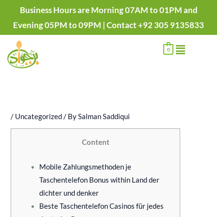
Skip
P
P
P
P
Business Hours are Morning 07AM to 01PM and
to
r
r
r
r
Evening 05PM to 09PM | Contact +92 305 9135833
content
i
i
i
i
Menu
c
c
c
c
0
e
e
e
e
r
r
r
r
a
a
a
a
n
n
n
n
/
Uncategorized
/ By
Salman Saddiqui
g
g
g
g
e
e
e
e
Content
:
:
:
:
₨
₨
₨
₨
Mobile Zahlungsmethoden je
5
1
1
2
Taschentelefon Bonus within Land der
0
,
,
,
dichter und denker
0
4
2
1
Beste Taschentelefon Casinos für jedes