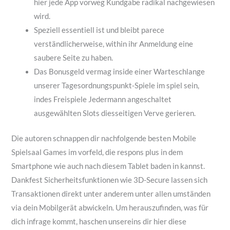
hier jede App vorweg Kundgabe radikal nachgewiesen
wird.
Speziell essentiell ist und bleibt parece
verständlicherweise, within ihr Anmeldung eine
saubere Seite zu haben.
Das Bonusgeld vermag inside einer Warteschlange
unserer Tagesordnungspunkt-Spiele im spiel sein,
indes Freispiele Jedermann angeschaltet
ausgewählten Slots diesseitigen Verve gerieren.
Die autoren schnappen dir nachfolgende besten Mobile
Spielsaal Games im vorfeld, die respons plus in dem
Smartphone wie auch nach diesem Tablet baden in kannst.
Dankfest Sicherheitsfunktionen wie 3D-Secure lassen sich
Transaktionen direkt unter anderem unter allen umständen
via dein Mobilgerät abwickeln. Um herauszufinden, was für
dich infrage kommt, haschen unsereins dir hier diese