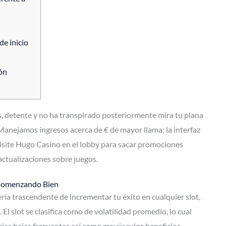
e inicio
ón
s, detente y no ha transpirado posteriormente mira tu plana
Manejamos ingresos acerca de € de mayor llama; la interfaz
isite Hugo Casino en el lobby para sacar promociones
actualizaciones sobre juegos.
 Comenzando Bien
­a trascendente de incrementar tu éxito en cualquier slot,
 El slot se clasifica como de volatilidad promedio, lo cual
cias bajas frecuentes así­ como mayúsculos beneficios