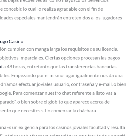
e concebir, lo cual lo realiza agradable con el fin de
lidades especiales mantendrán entretenidos a los jugadores
Hugo Casino
ión cumplen con manga larga los requisitos de su licencia,
 objetivos imparciales. Ciertas opciones procesan las pagos
uí
a 48 horas, entretanto que las transferencias bancarias
biles. Empezando por el mismo lugar igualmente nos da una
drí­amos efectuar joviales usuario, contraseña y e-mail, o bien
Google. Para comenzar nuestro chat referente a listo vas a
parado”, o bien sobre el globito que aparece acerca de
mento que necesites sitio comenzar la cháchara.
Es un exigencia para los casinos joviales facultad y resulta
El página web ofrece un asignación veloz a través de un perfil