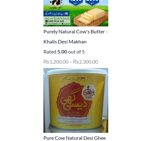
Purely Natural Cow's Butter -
Khalis Desi Makhan
Rated
5.00
out of 5
₨
1,200.00
–
₨
2,300.00
Pure Cow Natural Desi Ghee