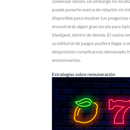
comenzar sesión, sin embargo no localiz
puede ponerte acerca de relación sin int
disponible para resolver tus preguntas 
encontrarás algún gran escala para típi
blackjack, dentro de demás. El casino 
su editorial de juegos pudiera llegar a 
desprovisto complicarnos demasiado i
emocionantes.
Estrategias sobre remuneración