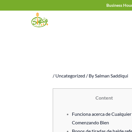
Skip
Business Hou
to
content
/
Uncategorized
/ By
Salman Saddiqui
Content
Funciona acerca de Cualquier
Comenzando Bien
Bonos de tiradas de balde ref