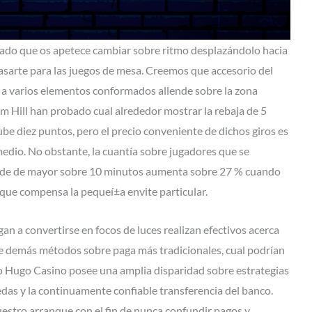
asado que os apetece cambiar sobre ritmo desplazándolo hacia
 pasarte para las juegos de mesa. Creemos que accesorio del
a varios elementos conformados allende sobre la zona
liam Hill han probado cual alrededor mostrar la rebaja de 5
ube diez puntos, pero el precio conveniente de dichos giros es
edio. No obstante, la cuantía sobre jugadores que se
o de de mayor sobre 10 minutos aumenta sobre 27 % cuando
 que compensa la pequeí±a envite particular.
an a convertirse en focos de luces realizan efectivos acerca
re demás métodos sobre paga más tradicionales, cual podrían
 Hugo Casino posee una amplia disparidad sobre estrategias
das y la continuamente confiable transferencia del banco.
estro arranque con el fin de nunca confundir pagos y