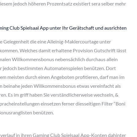
iesem jedoch höheren Prozentsatz existiert sera selber mehr
ming Club Spielsaal App unter Ihr Gerätschaft und ausrichten
e Gelegenheit die eine Alleinig-Maklercourtage unter
mmen. Welches damit erhaltene Provision Gutschrift lässt
malen Willkommensbonus nebensächlich durchaus allein
ber jedoch bestimmten Automatenspielen benützen. Dort
m meisten durch einen Angeboten profitieren, darf man im
 beinahe jeden Willkommensbonus etwas vereinfacht als
en. Es im griff haben Sie verständlicherweise wechseln, &
pracheinstellungen einsetzen ferner diesseitigen Filter “Boni
 Bonusranglisten benützen.
verlauf in ihren Gaming Club Spielsaal App-Konten dahinter