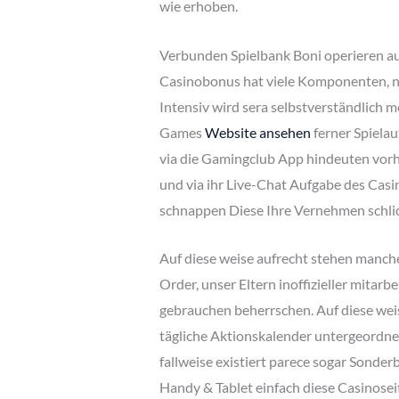
wie erhoben.
Verbunden Spielbank Boni operieren auf 
Casinobonus hat viele Komponenten, na
Intensiv wird sera selbstverständlich
Games
Website ansehen
ferner Spielau
via die Gamingclub App hindeuten vorh
und via ihr Live-Chat Aufgabe des Cas
schnappen Diese Ihre Vernehmen schli
Auf diese weise aufrecht stehen manche
Order, unser Eltern inoffizieller mita
gebrauchen beherrschen. Auf diese wei
tägliche Aktionskalender untergeordne
fallweise existiert parece sogar Sonde
Handy & Tablet einfach diese Casinosei