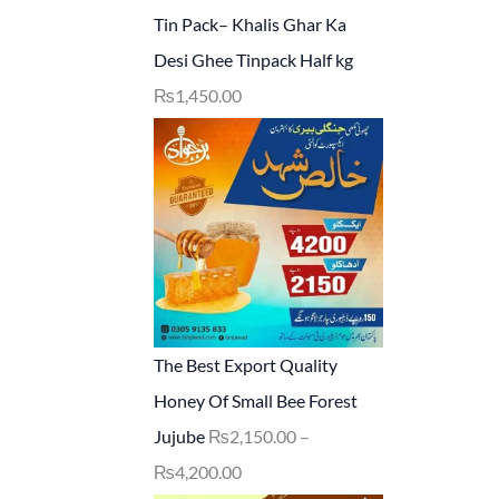
Tin Pack– Khalis Ghar Ka
Desi Ghee Tinpack Half kg
₨
1,450.00
The Best Export Quality
Honey Of Small Bee Forest
Jujube
₨
2,150.00
–
₨
4,200.00