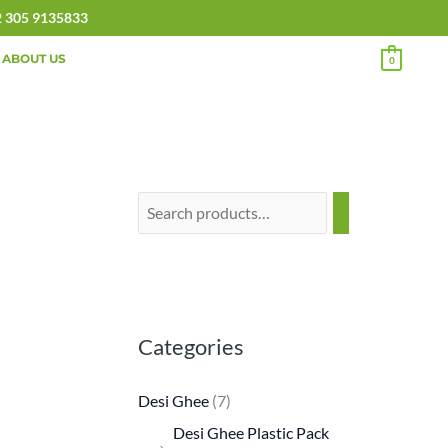
P
P
P
P
2 305 9135833
r
r
r
r
ABOUT US
0
i
i
i
i
c
c
c
c
e
e
e
e
r
r
r
r
a
a
a
a
n
n
n
n
g
g
g
g
e
e
e
e
:
:
:
:
Categories
₨
₨
₨
₨
2
1
1
5
Desi Ghee
(7)
,
,
,
0
Desi Ghee Plastic Pack