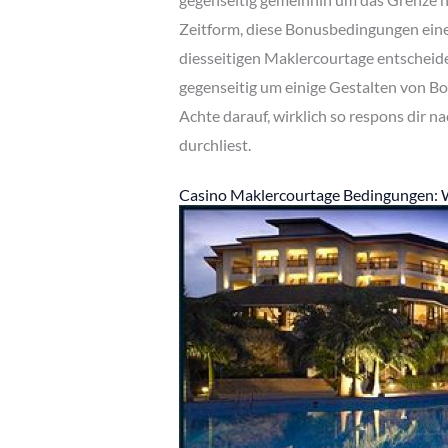
Zeitform, diese Bonusbedingungen eine
diesseitigen Maklercourtage entscheide
gegenseitig um einige Gestalten von Bo
Achte darauf, wirklich so respons dir 
durchliest.
Casino Maklercourtage Bedingungen: We