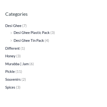
Categories
Desi Ghee
(7)
Desi Ghee Plastic Pack
(3)
Desi Ghee Tin Pack
(4)
Different
(1)
Honey
(3)
Murabba | Jam
(6)
Pickle
(11)
Souvenirs
(2)
Spices
(3)