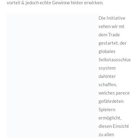
vorteil & jedoch echte Gewinne hinter erwirken.
Die Initiative
sehen wir mt
dem Trade
gestartet, der
globales
Selbstausschlus
ssystem
dahinter
schaffen,
welches parece
gefährdeten
Spielern
ermöglicht,
diesen Einsicht
zu allen