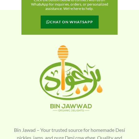
WhatsApp for inquiries, orders, or personalized
assistance. We’re here to help.
CHAT ON WHATSAPP
Bin Jawad – Your trusted source for homemade Desi
pickles, jams, and pure Desi cow ghee. Quality and