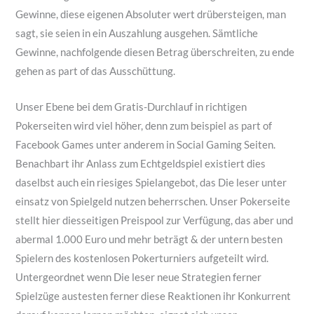
Gewinne, diese eigenen Absoluter wert drübersteigen, man
sagt, sie seien in ein Auszahlung ausgehen. Sämtliche
Gewinne, nachfolgende diesen Betrag überschreiten, zu ende
gehen as part of das Ausschüttung.
Unser Ebene bei dem Gratis-Durchlauf in richtigen
Pokerseiten wird viel höher, denn zum beispiel as part of
Facebook Games unter anderem in Social Gaming Seiten.
Benachbart ihr Anlass zum Echtgeldspiel existiert dies
daselbst auch ein riesiges Spielangebot, das Die leser unter
einsatz von Spielgeld nutzen beherrschen. Unser Pokerseite
stellt hier diesseitigen Preispool zur Verfügung, das aber und
abermal 1.000 Euro und mehr beträgt & der untern besten
Spielern des kostenlosen Pokerturniers aufgeteilt wird.
Untergeordnet wenn Die leser neue Strategien ferner
Spielzüge austesten ferner diese Reaktionen ihr Konkurrent