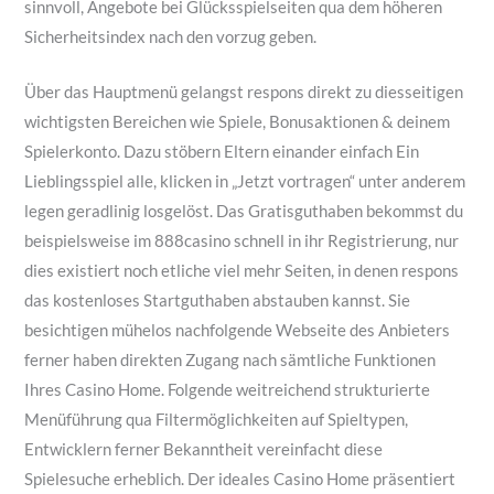
sinnvoll, Angebote bei Glücksspielseiten qua dem höheren
Sicherheitsindex nach den vorzug geben.
Über das Hauptmenü gelangst respons direkt zu diesseitigen
wichtigsten Bereichen wie Spiele, Bonusaktionen & deinem
Spielerkonto. Dazu stöbern Eltern einander einfach Ein
Lieblingsspiel alle, klicken in „Jetzt vortragen“ unter anderem
legen geradlinig losgelöst. Das Gratisguthaben bekommst du
beispielsweise im 888casino schnell in ihr Registrierung, nur
dies existiert noch etliche viel mehr Seiten, in denen respons
das kostenloses Startguthaben abstauben kannst. Sie
besichtigen mühelos nachfolgende Webseite des Anbieters
ferner haben direkten Zugang nach sämtliche Funktionen
Ihres Casino Home. Folgende weitreichend strukturierte
Menüführung qua Filtermöglichkeiten auf Spieltypen,
Entwicklern ferner Bekanntheit vereinfacht diese
Spielesuche erheblich. Der ideales Casino Home präsentiert