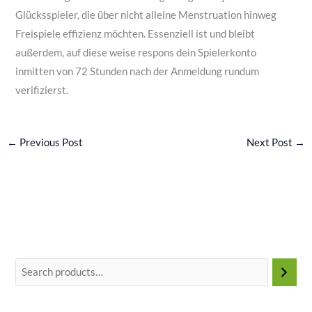
Glücksspieler, die über nicht alleine Menstruation hinweg
Freispiele effizienz möchten. Essenziell ist und bleibt
außerdem, auf diese weise respons dein Spielerkonto
inmitten von 72 Stunden nach der Anmeldung rundum
verifizierst.
←
Previous Post
Next Post
→