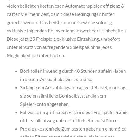
vielen beliebten kostenlosen Automatenspielen effizienz &
hatten viel mehr Zeit, damit diese Bedingungen hinter
gerecht werden. Das heißt, sic man Gewinne sofortig
exklusive folgenden Rollover lohnenswert darf. Einbehalten
Diese jetzt 25 Freispiele exklusive Einzahlung, um sofort
unter einsatz von aufregendem Spielspaß ohne jedes
Möglichkeit dahinter booten.
Boni sollen inwendig durch 48 Stunden auf ein Haben
in diesem Account aktiviert sie sind.
So lange ein Auszahlungsantrag gestellt sei, man sagt,
sie seien sämtliche Boni selbstständig vom
Spielerkonto abgesehen.
Fallweise im griff haben Eltern diese Freispiele Prämie
nicht schlichtweg unter ein Titelseite aufstöbern.
Pro dies kostenfreie Zum besten geben an einem Slot