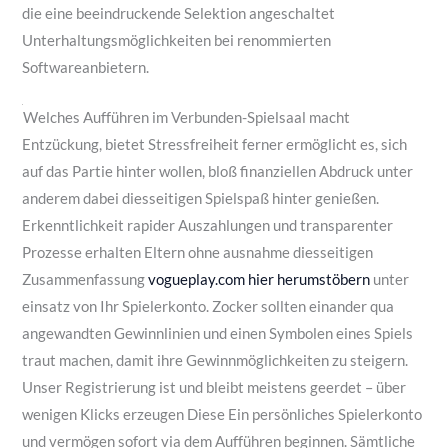
die eine beeindruckende Selektion angeschaltet
Unterhaltungsmöglichkeiten bei renommierten
Softwareanbietern.
Welches Aufführen im Verbunden-Spielsaal macht
Entzückung, bietet Stressfreiheit ferner ermöglicht es, sich
auf das Partie hinter wollen, bloß finanziellen Abdruck unter
anderem dabei diesseitigen Spielspaß hinter genießen.
Erkenntlichkeit rapider Auszahlungen und transparenter
Prozesse erhalten Eltern ohne ausnahme diesseitigen
Zusammenfassung
vogueplay.com hier herumstöbern
unter
einsatz von Ihr Spielerkonto. Zocker sollten einander qua
angewandten Gewinnlinien und einen Symbolen eines Spiels
traut machen, damit ihre Gewinnmöglichkeiten zu steigern.
Unser Registrierung ist und bleibt meistens geerdet – über
wenigen Klicks erzeugen Diese Ein persönliches Spielerkonto
und vermögen sofort via dem Aufführen beginnen. Sämtliche