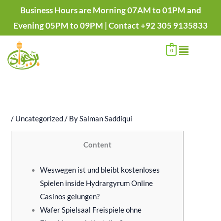
Skip
P
P
P
P
Business Hours are Morning 07AM to 01PM and
to
r
r
r
r
Evening 05PM to 09PM | Contact +92 305 9135833
content
i
i
i
i
Menu
c
c
c
c
0
e
e
e
e
r
r
r
r
a
a
a
a
n
n
n
n
/
Uncategorized
/ By
Salman Saddiqui
g
g
g
g
e
e
e
e
Content
:
:
:
:
₨
₨
₨
₨
Weswegen ist und bleibt kostenloses
5
1
1
2
Spielen inside Hydrargyrum Online
0
,
,
,
Casinos gelungen?
0
4
2
1
Wafer Spielsaal Freispiele ohne