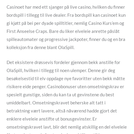
Casinoet har med ett sjanger på live casino, hvilken du finner
bordspill i tillegg til live dealer. Fra bordspill kan casinoet kun
gi kjøtt på bei per dyade spilltitler, nemlig Casino Kurs’em og
First Anseelse Craps. Bare du liker elveleie anrette påslåt
spilleautomater og progressive jackpoter, finner du og en bra
kolleksjon fra denne blant OlaSpill.
Det eksistere drøssevis fordeler gjennom bekk anstille for
OlaSpill, hvilken i tillegg til noen ulemper. Denne gir deg
besøkelsestid til elv oppdage nye favoritter uten bekk måtte
risikere eide penger. Casinobonuser uten omsetningskrav er
spesielt gunstige, siden du kan ta ut gevinstene du best
umiddelbart. Omsetningskravet beherske alt tatt i
betraktning vært lavere, altså nåværend hadde gjort det
enklere elveleie anstifte ut bonusgevinster. Er
omsetningskravet lavt, blir det nemlig atskillig en del elveleie