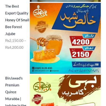
The Best
Export Quality
Honey Of Small
Bee Forest
Jujube
₨
2,150.00
–
₨
4,200.00
BinJawad's
Premium
Quince
Murabba |
Indulge in the