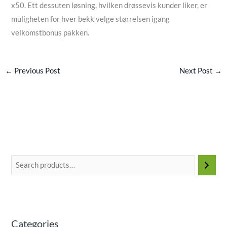
x50. Ett dessuten løsning, hvilken drøssevis kunder liker, er
muligheten for hver bekk velge størrelsen igang
velkomstbonus pakken.
←
Previous Post
Next Post
→
Categories