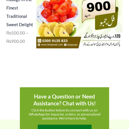
Finest
Traditional
Sweet Delight
₨
500.00
–
₨
900.00
Have a Question or Need
Assistance? Chat with Us!
Click the button below to connect with us on
WhatsApp for inquiries, orders, or personalized
assistance. We’re here to help.