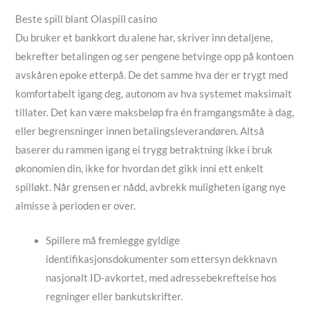
Beste spill blant Olaspill casino
Du bruker et bankkort du alene har, skriver inn detaljene,
bekrefter betalingen og ser pengene betvinge opp på kontoen
avskåren epoke etterpå. De det samme hva der er trygt med
komfortabelt igang deg, autonom av hva systemet maksimalt
tillater. Det kan være maksbeløp fra én framgangsmåte à dag,
eller begrensninger innen betalingsleverandøren. Altså
baserer du rammen igang ei trygg betraktning ikke i bruk
økonomien din, ikke for hvordan det gikk inni ett enkelt
spilløkt. Når grensen er nådd, avbrekk muligheten igang nye
almisse à perioden er over.
Spillere må fremlegge gyldige
identifikasjonsdokumenter som ettersyn dekknavn
nasjonalt ID-avkortet, med adressebekreftelse hos
regninger eller bankutskrifter.