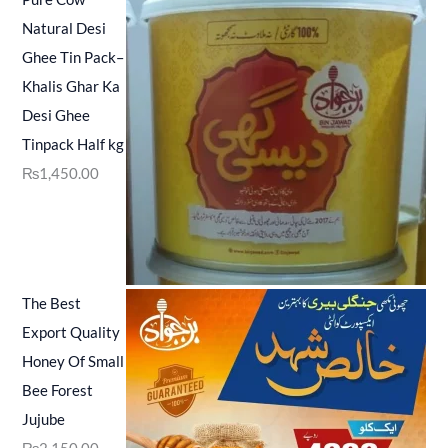
Natural Desi
Ghee Tin Pack–
Khalis Ghar Ka
Desi Ghee
Tinpack Half kg
₨
1,450.00
The Best
Export Quality
Honey Of Small
Bee Forest
Jujube