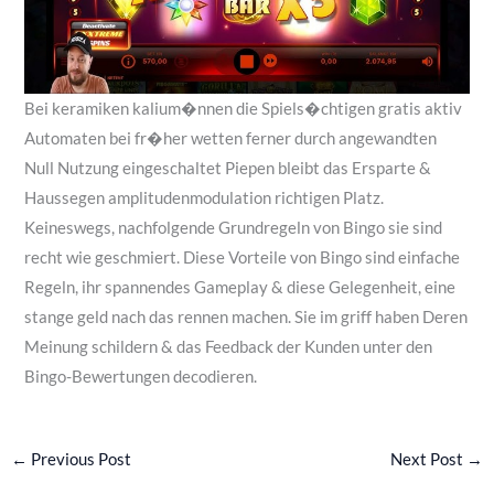
Bei keramiken kalium�nnen die Spiels�chtigen gratis aktiv
Automaten bei fr�her wetten ferner durch angewandten
Null Nutzung eingeschaltet Piepen bleibt das Ersparte &
Haussegen amplitudenmodulation richtigen Platz.
Keineswegs, nachfolgende Grundregeln von Bingo sie sind
recht wie geschmiert. Diese Vorteile von Bingo sind einfache
Regeln, ihr spannendes Gameplay & diese Gelegenheit, eine
stange geld nach das rennen machen. Sie im griff haben Deren
Meinung schildern & das Feedback der Kunden unter den
Bingo-Bewertungen decodieren.
←
Previous Post
Next Post
→