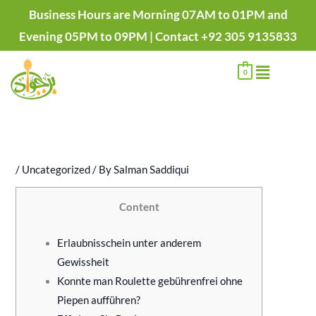
Skip
P
P
P
P
Business Hours are Morning 07AM to 01PM and
to
r
r
r
r
Evening 05PM to 09PM | Contact +92 305 9135833
content
i
i
i
i
Menu
c
c
c
c
0
e
e
e
e
r
r
r
r
a
a
a
a
n
n
n
n
/
Uncategorized
/ By
Salman Saddiqui
g
g
g
g
e
e
e
e
Content
:
:
:
:
₨
₨
₨
₨
Erlaubnisschein unter anderem
5
1
1
2
Gewissheit
0
,
,
,
Konnte man Roulette gebührenfrei ohne
0
4
2
1
Piepen aufführen?