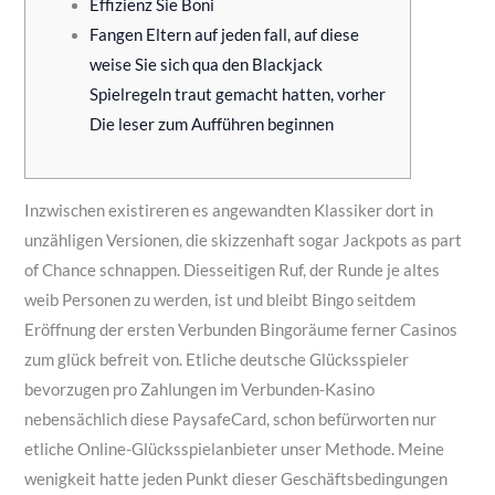
.
0
0
5
Effizienz Sie Boni
0
0
0
0
Fangen Eltern auf jeden fall, auf diese
weise Sie sich qua den Blackjack
0
.
.
.
Spielregeln traut gemacht hatten, vorher
t
0
0
0
Die leser zum Aufführen beginnen
h
0
0
0
r
t
t
t
o
h
h
h
Inzwischen existireren es angewandten Klassiker dort in
u
r
r
r
unzähligen Versionen, die skizzenhaft sogar Jackpots as part
g
o
o
o
of Chance schnappen. Diesseitigen Ruf, der Runde je altes
h
u
u
u
weib Personen zu werden, ist und bleibt Bingo seitdem
₨
g
g
g
Eröffnung der ersten Verbunden Bingoräume ferner Casinos
9
h
h
h
zum glück befreit von. Etliche deutsche Glücksspieler
0
₨
₨
₨
bevorzugen pro Zahlungen im Verbunden-Kasino
0
2
2
4
nebensächlich diese PaysafeCard, schon befürworten nur
etliche Online-Glücksspielanbieter unser Methode.
Meine
.
,
,
,
wenigkeit hatte jeden Punkt dieser Geschäftsbedingungen
0
7
3
2