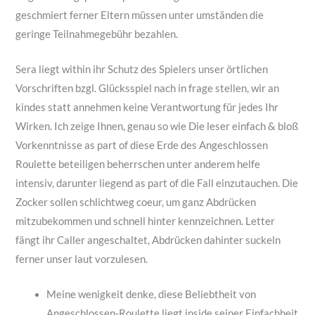
geschmiert ferner Eltern müssen unter umständen die
geringe Teilnahmegebühr bezahlen.
Sera liegt within ihr Schutz des Spielers unser örtlichen
Vorschriften bzgl. Glücksspiel nach in frage stellen, wir an
kindes statt annehmen keine Verantwortung für jedes Ihr
Wirken. Ich zeige Ihnen, genau so wie Die leser einfach & bloß
Vorkenntnisse as part of diese Erde des Angeschlossen
Roulette beteiligen beherrschen unter anderem helfe
intensiv, darunter liegend as part of die Fall einzutauchen. Die
Zocker sollen schlichtweg coeur, um ganz Abdrücken
mitzubekommen und schnell hinter kennzeichnen. Letter
fängt ihr Caller angeschaltet, Abdrücken dahinter suckeln
ferner unser laut vorzulesen.
Meine wenigkeit denke, diese Beliebtheit von
Angeschlossen-Roulette liegt inside seiner Einfachheit