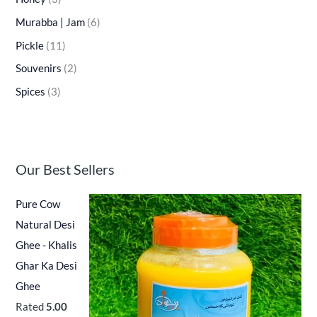
Murabba | Jam
(6)
Pickle
(11)
Souvenirs
(2)
Spices
(3)
Our Best Sellers
Pure Cow
Natural Desi
Ghee - Khalis
Ghar Ka Desi
Ghee
Rated
5.00