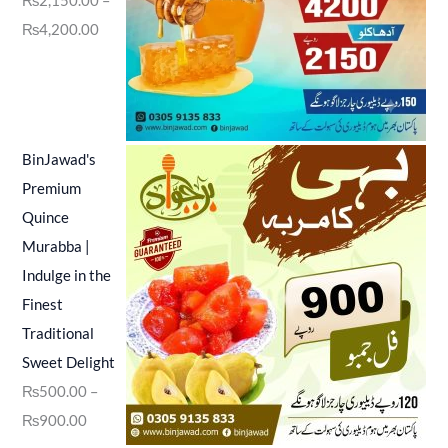
₨
2,150.00
–
₨
4,200.00
BinJawad's
Premium
Quince
Murabba |
Indulge in the
Finest
Traditional
Sweet Delight
₨
500.00
–
₨
900.00