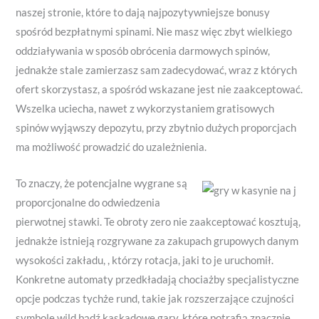
naszej stronie, które to dają najpozytywniejsze bonusy
spośród bezpłatnymi spinami. Nie masz więc zbyt wielkiego
oddziaływania w sposób obrócenia darmowych spinów,
jednakże stale zamierzasz sam zadecydować, wraz z których
ofert skorzystasz, a spośród wskazane jest nie zaakceptować.
Wszelka uciecha, nawet z wykorzystaniem gratisowych
spinów wyjąwszy depozytu, przy zbytnio dużych proporcjach
ma możliwość prowadzić do uzależnienia.
To znaczy, że potencjalne wygrane są
proporcjonalne do odwiedzenia
pierwotnej stawki. Te obroty zero nie zaakceptować kosztują,
jednakże istnieją rozgrywane za zakupach grupowych danym
wysokości zakładu, , którzy rotacja, jaki to je uruchomił.
Konkretne automaty przedkładają chociażby specjalistyczne
opcje podczas tychże rund, takie jak rozszerzające czujności
symbole wild bądź kaskadowe gary, które potrafią znacznie