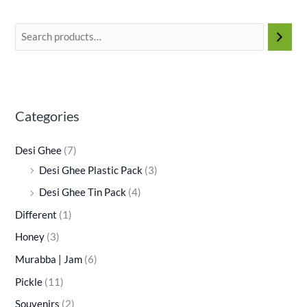
Categories
Desi Ghee
(7)
Desi Ghee Plastic Pack
(3)
Desi Ghee Tin Pack
(4)
Different
(1)
Honey
(3)
Murabba | Jam
(6)
Pickle
(11)
Souvenirs
(2)