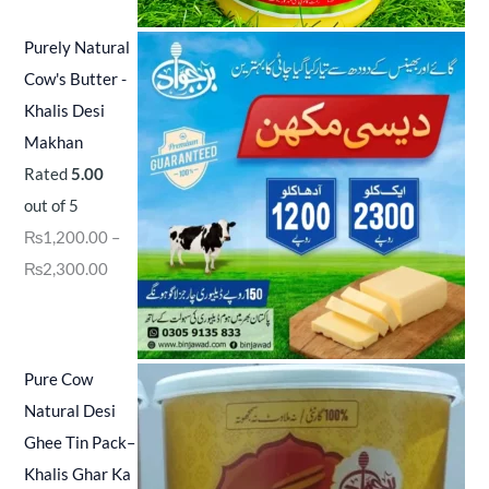
Purely Natural
Cow's Butter -
Khalis Desi
Makhan
Rated
5.00
out of 5
₨
1,200.00
–
₨
2,300.00
Pure Cow
Natural Desi
Ghee Tin Pack–
Khalis Ghar Ka