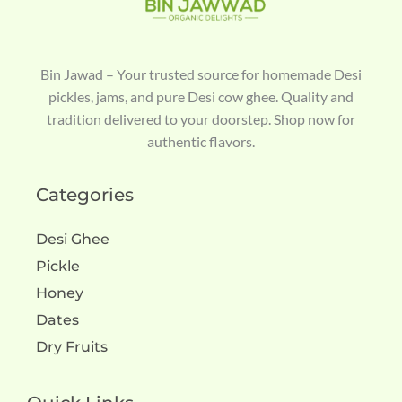
Bin Jawad – Your trusted source for homemade Desi
pickles, jams, and pure Desi cow ghee. Quality and
tradition delivered to your doorstep. Shop now for
authentic flavors.
Categories
Desi Ghee
Pickle
Honey
Dates
Dry Fruits