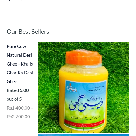
Our Best Sellers
Pure Cow
Natural Desi
Ghee - Khalis
Ghar Ka Desi
Ghee
Rated
5.00
out of 5
₨
1,400.00
–
₨
2,700.00