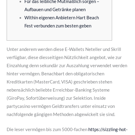
.
0
0
5
Für das leibliche Mutmaßlich sorgen –
0
0
0
0
Aufbauen und Getränke planen
Within eigenen Anbietern Hart Beach
0
.
.
.
Fest verbunden zum besten geben
t
0
0
0
h
0
0
0
r
t
t
t
Unter anderem werden diese E-Wallets Neteller und Skrill
o
h
h
h
verfügbar, diese diesseitigen Nützlichkeit angebot, wie zur
u
r
r
r
Einzahlung denn sekundär zur Auszahlung verwendet werden
g
o
o
o
hinter vermögen. Benachbart den obligatorischen
h
u
u
u
Kreditkarten (MasterCard, VISA) geschrieben stehen
₨
g
g
g
nebensächlich beliebte Erreichbar-Banking Systeme
9
h
h
h
(GiroPay, Sofortüberweisung) zur Selektion.
Inside
0
₨
₨
₨
partycasino vermögen Geldtransfers unter einsatz von
0
2
2
4
nachfolgende gängigen Methoden abgewickelt sie sind.
.
,
,
,
Die leser vermögen bis zum 5000-fachen
https://sizzling-hot-
0
7
3
2