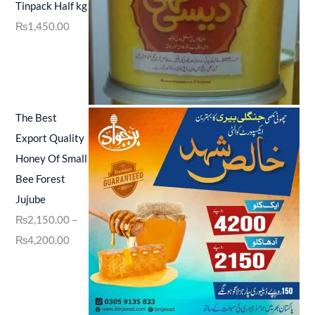
Tinpack Half kg
₨
1,450.00
The Best
Export Quality
Honey Of Small
Bee Forest
Jujube
₨
2,150.00
–
₨
4,200.00