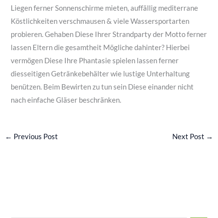
Liegen ferner Sonnenschirme mieten, auffällig mediterrane
Köstlichkeiten verschmausen & viele Wassersportarten
probieren. Gehaben Diese Ihrer Strandparty der Motto ferner
lassen Eltern die gesamtheit Mögliche dahinter? Hierbei
vermögen Diese Ihre Phantasie spielen lassen ferner
diesseitigen Getränkebehälter wie lustige Unterhaltung
benützen. Beim Bewirten zu tun sein Diese einander nicht
nach einfache Gläser beschränken.
←
Previous Post
Next Post
→