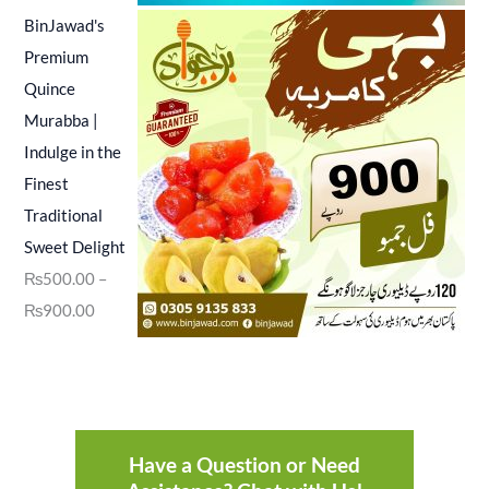
BinJawad's
Premium
Quince
Murabba |
Indulge in the
Finest
Traditional
Sweet Delight
₨
500.00
–
₨
900.00
Have a Question or Need