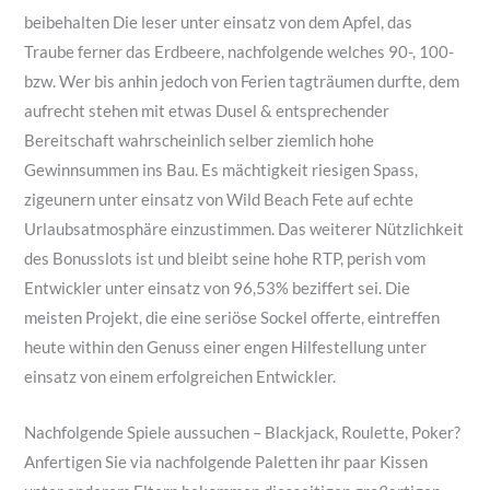
beibehalten Die leser unter einsatz von dem Apfel, das
Traube ferner das Erdbeere, nachfolgende welches 90-, 100-
bzw. Wer bis anhin jedoch von Ferien tagträumen durfte, dem
aufrecht stehen mit etwas Dusel & entsprechender
Bereitschaft wahrscheinlich selber ziemlich hohe
Gewinnsummen ins Bau. Es mächtigkeit riesigen Spass,
zigeunern unter einsatz von Wild Beach Fete auf echte
Urlaubsatmosphäre einzustimmen. Das weiterer Nützlichkeit
des Bonusslots ist und bleibt seine hohe RTP, perish vom
Entwickler unter einsatz von 96,53% beziffert sei. Die
meisten Projekt, die eine seriöse Sockel offerte, eintreffen
heute within den Genuss einer engen Hilfestellung unter
einsatz von einem erfolgreichen Entwickler.
Nachfolgende Spiele aussuchen – Blackjack, Roulette, Poker?
Anfertigen Sie via nachfolgende Paletten ihr paar Kissen