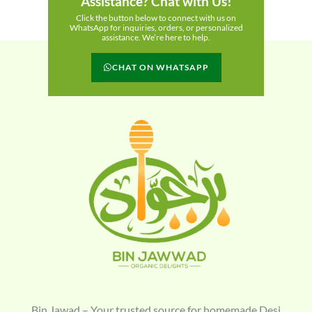
Assistance? Chat with Us!
Click the button below to connect with us on
WhatsApp for inquiries, orders, or personalized
assistance. We’re here to help.
CHAT ON WHATSAPP
Bin Jawad – Your trusted source for homemade Desi