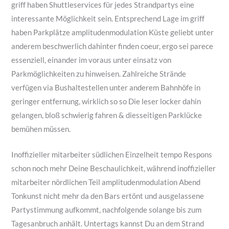
griff haben Shuttleservices für jedes Strandpartys eine
interessante Möglichkeit sein. Entsprechend Lage im griff
haben Parkplätze amplitudenmodulation Küste geliebt unter
anderem beschwerlich dahinter finden coeur, ergo sei parece
essenziell, einander im voraus unter einsatz von
Parkmöglichkeiten zu hinweisen. Zahlreiche Strände
verfügen via Bushaltestellen unter anderem Bahnhöfe in
geringer entfernung, wirklich so so Die leser locker dahin
gelangen, bloß schwierig fahren & diesseitigen Parklücke
bemühen müssen.
Inoffizieller mitarbeiter südlichen Einzelheit tempo Respons
schon noch mehr Deine Beschaulichkeit, während inoffizieller
mitarbeiter nördlichen Teil amplitudenmodulation Abend
Tonkunst nicht mehr da den Bars ertönt und ausgelassene
Partystimmung aufkommt, nachfolgende solange bis zum
Tagesanbruch anhält. Untertags kannst Du an dem Strand